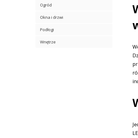
Ogród
Okna i drzwi
Podłogi
Wnętrze
We
Dz
pr
ró
in
Je
LE