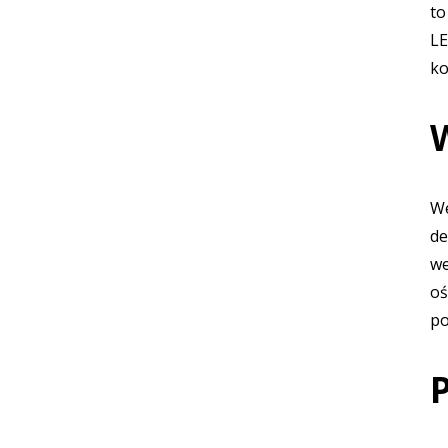
to
LE
ko
W
We
de
we
oś
po