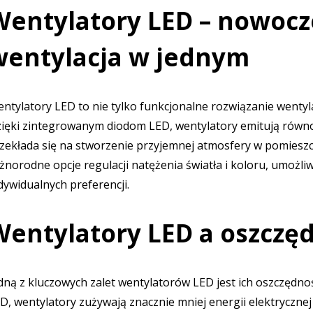
Wentylatory LED – nowocz
wentylacja w jednym
ntylatory LED to nie tylko funkcjonalne rozwiązanie wentyl
ięki zintegrowanym diodom LED, wentylatory emitują równo
zekłada się na stworzenie przyjemnej atmosfery w pomieszcz
żnorodne opcje regulacji natężenia światła i koloru, umożli
dywidualnych preferencji.
Wentylatory LED a oszczęd
dną z kluczowych zalet wentylatorów LED jest ich oszczędnoś
D, wentylatory zużywają znacznie mniej energii elektrycznej 