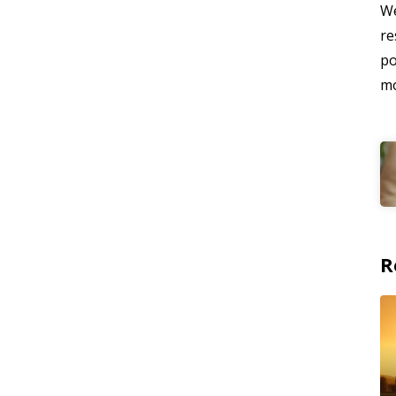
We
re
po
mo
R