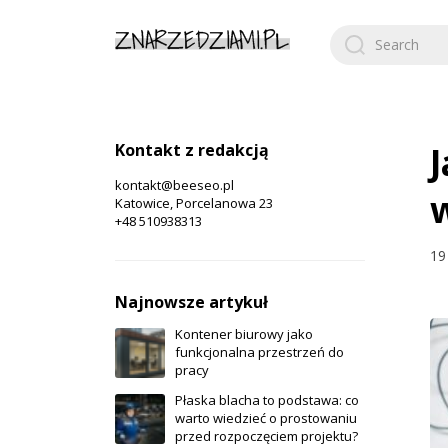
Search
for:
Kontakt z redakcją
J
kontakt@beeseo.pl
Katowice, Porcelanowa 23
+48 510938313
19
Najnowsze artykuł
Kontener biurowy jako
funkcjonalna przestrzeń do
pracy
Płaska blacha to podstawa: co
warto wiedzieć o prostowaniu
przed rozpoczęciem projektu?