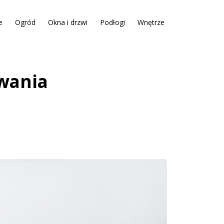
e
Ogród
Okna i drzwi
Podłogi
Wnętrze
owania