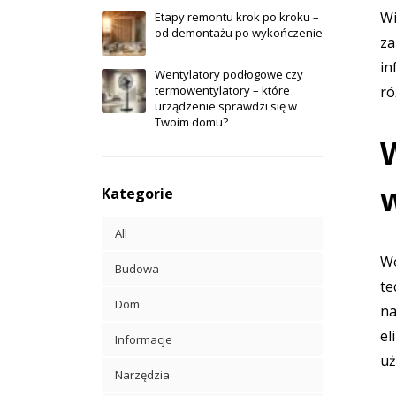
Wi
Etapy remontu krok po kroku –
od demontażu po wykończenie
za
in
Wentylatory podłogowe czy
termowentylatory – które
ró
urządzenie sprawdzi się w
Twoim domu?
Kategorie
All
We
Budowa
te
Dom
na
el
Informacje
uż
Narzędzia