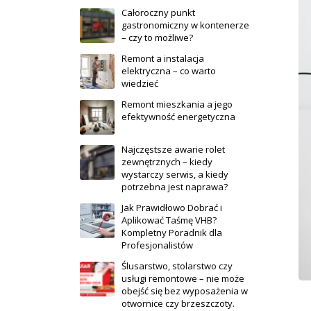
Całoroczny punkt
gastronomiczny w kontenerze
– czy to możliwe?
Remont a instalacja
elektryczna – co warto
wiedzieć
Remont mieszkania a jego
efektywność energetyczna
Najczęstsze awarie rolet
zewnętrznych – kiedy
wystarczy serwis, a kiedy
potrzebna jest naprawa?
Jak Prawidłowo Dobrać i
Aplikować Taśmę VHB?
Kompletny Poradnik dla
Profesjonalistów
Ślusarstwo, stolarstwo czy
usługi remontowe – nie może
obejść się bez wyposażenia w
otwornice czy brzeszczoty.