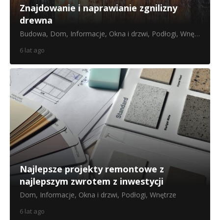
Znajdowanie i naprawianie zgnilizny
drewna
Budowa
,
Dom
,
Informacje
,
Okna i drzwi
,
Podłogi
,
Wnętrze
6 lat ago
Najlepsze projekty remontowe z
najlepszym zwrotem z inwestycji
Dom
,
Informacje
,
Okna i drzwi
,
Podłogi
,
Wnętrze
6 lat ago