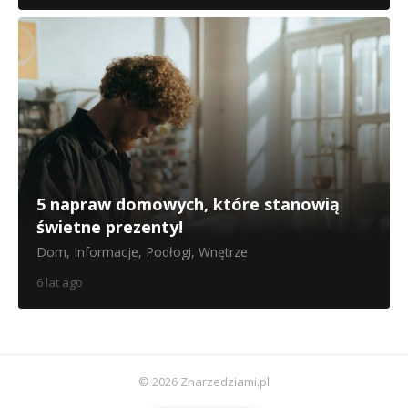
5 napraw domowych, które stanowią
świetne prezenty!
Dom
,
Informacje
,
Podłogi
,
Wnętrze
6 lat ago
© 2026 Znarzedziami.pl