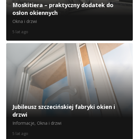
Moskitiera – praktyczny dodatek do
osłon okiennych
Okna i drzwi
5 lat ago
Jubileusz szczecińskiej fabryki okien i
drzwi
Informacje
,
Okna i drzwi
5 lat ago