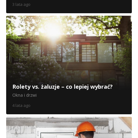
3 lata ago
Rolety vs. żaluzje – co lepiej wybrać?
Okna i drzwi
4 lata ago