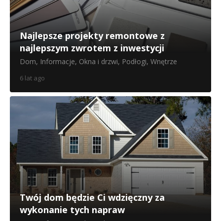
Najlepsze projekty remontowe z
najlepszym zwrotem z inwestycji
Dom
,
Informacje
,
Okna i drzwi
,
Podłogi
,
Wnętrze
6 lat ago
Twój dom będzie Ci wdzięczny za
wykonanie tych napraw