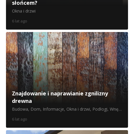
słońcem?
Okna i drzwi
6 lat ago
Znajdowanie i naprawianie zgnilizny
drewna
Budowa
,
Dom
,
Informacje
,
Okna i drzwi
,
Podłogi
,
Wnętrze
6 lat ago