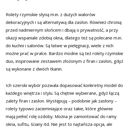
Rolety rzymskie słyną m.in. z dużych walorów
dekoracyjnych i są alternatywą dla zasłon. Również chronią
przed nadmiernym słońcem i dbają o prywatność, a przy
okazji wspaniale zdobią okna, dlatego też są polecane m.in.
do kuchni i salonów. Są łatwe w pielęgnacji, wiele z nich
możne prać w pralce. Bardzo modne są też rolety rzymskie
duo, inspirowane zestawem złożonym z firan i zasłon, gdyż
są wykonane z dwóch tkanin.
Ich szeroki wybór pozwala dopasować konkretny model do
każdego wnętrza i stylu. Są chętnie wybierane, gdyż łączą
zalety firan i zasłon. Występują – podobnie jak zasłony –
rolety typowo zaciemniające oraz takie, które głównie
mają pełnić rolę ozdoby. Można je zamontować do ramy
okna, sufitu, ściany itd. Nie jest to najtańsza opcja, ale