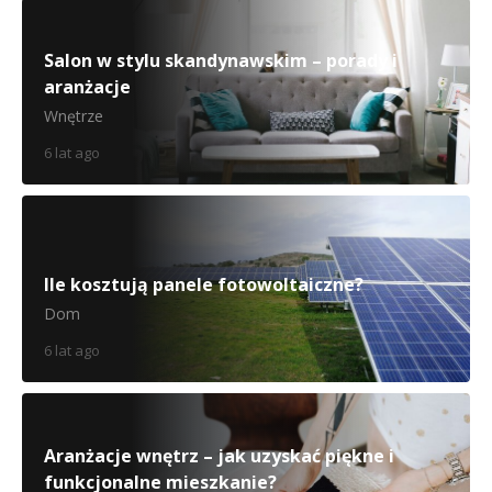
Salon w stylu skandynawskim – porady i
aranżacje
Wnętrze
6 lat ago
Ile kosztują panele fotowoltaiczne?
Dom
6 lat ago
Aranżacje wnętrz – jak uzyskać piękne i
funkcjonalne mieszkanie?