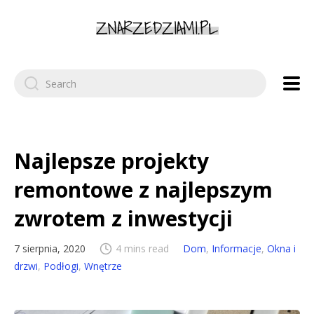
Search
for:
Najlepsze projekty
remontowe z najlepszym
zwrotem z inwestycji
7 sierpnia, 2020
4 mins read
Dom
,
Informacje
,
Okna i
drzwi
,
Podłogi
,
Wnętrze