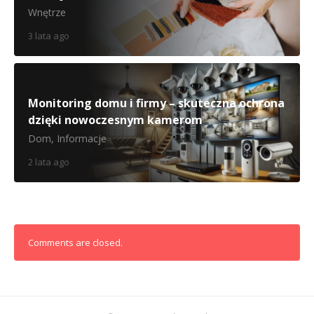
Wnętrze
3 lata ago
Monitoring domu i firmy – skuteczna ochrona
dzięki nowoczesnym kamerom
Dom
,
Informacje
2 lata ago
Comments are closed.