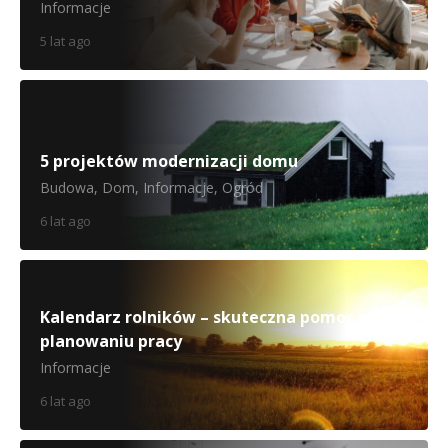
Informacje
5 lat ago
5 projektów modernizacji domu
Budowa
,
Dom
,
Informacje
,
Ogród
6 lat ago
Kalendarz rolników – skuteczna pomoc w
planowaniu pracy
Informacje
6 lat ago