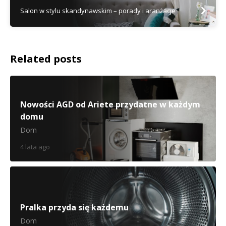
Salon w stylu skandynawskim – porady i aranżacje
Related posts
Nowości AGD od Ariete przydatne w każdym
domu
Dom
4 lata ago
Pralka przyda się każdemu
Dom