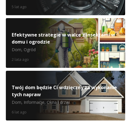
5 lat ago
Efektywne strategie w walce z insektami w
domu i ogrodzie
Dom
,
Ogród
2 lata ago
Twój dom będzie Ci wdzięczny za wykonanie
tych napraw
Dom
,
Informacje
,
Okna i drzwi
6 lat ago