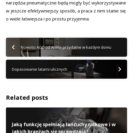
narzędzia pneumatyczne będą mogły być wykorzystywane
w jeszcze efektywniejszy sposób, a praca z nimi stanie się
o wiele łatwiejsza i po prostu przyjemna.
Nowości AGD od Ariete przydatne w każdym domu
Dopasowanie latarni ulicznych
Related posts
Jaką funkcję spełniają łańcuchy rolkowe i w
jakich branżach się sprawdzają?