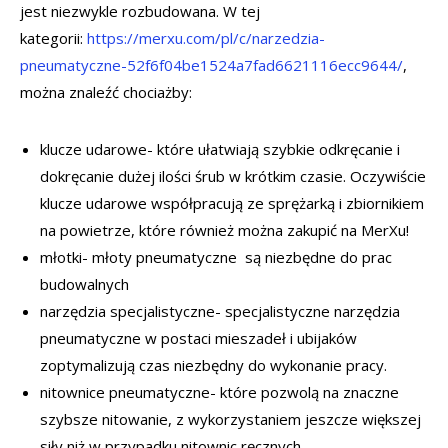
jest niezwykle rozbudowana. W tej
kategorii:
https://merxu.com/pl/c/narzedzia-
pneumatyczne-52f6f04be1524a7fad6621116ecc9644/
,
można znaleźć chociażby:
klucze udarowe- które ułatwiają szybkie odkręcanie i
dokręcanie dużej ilości śrub w krótkim czasie. Oczywiście
klucze udarowe współpracują ze sprężarką i zbiornikiem
na powietrze, które również można zakupić na MerXu!
młotki- młoty pneumatyczne są niezbędne do prac
budowalnych
narzędzia specjalistyczne- specjalistyczne narzędzia
pneumatyczne w postaci mieszadeł i ubijaków
zoptymalizują czas niezbędny do wykonanie pracy.
nitownice pneumatyczne- które pozwolą na znaczne
szybsze nitowanie, z wykorzystaniem jeszcze większej
siły niż w przypadku nitownic ręcznych.