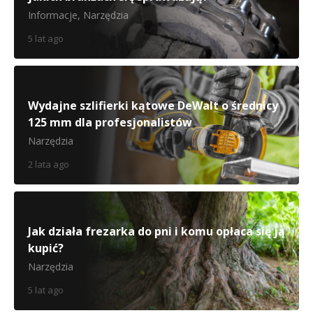
Informacje
,
Narzędzia
5 lat ago
Wydajne szlifierki kątowe DeWalt o średnicy
125 mm dla profesjonalistów
Narzędzia
2 lata ago
Jak działa frezarka do pni i komu opłaca się ją
kupić?
Narzędzia
5 lat ago