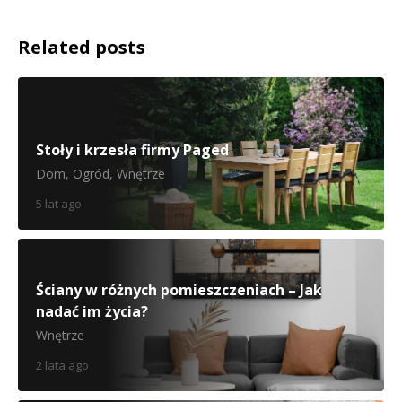
Related posts
Stoły i krzesła firmy Paged
Dom
,
Ogród
,
Wnętrze
5 lat ago
Ściany w różnych pomieszczeniach – Jak
nadać im życia?
Wnętrze
2 lata ago