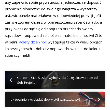
aby zapewnić sobie prywatność, a jednocześnie dopuścić
promienie słoneczne do swojego wnętrza – wystarczy
ustawić panele materiałowe w odpowiedniej pozycji. Jeśli
zaś wieczorem chcesz w pomieszczeniu zapalić światło, a
przy okazji odciąć się od spojrzeń przechodniów czy
sąsiadów – odpowiednie ułożenie materiału umożliwi Ci to
w pełni.
Rolety dzien noc
występują także w wielu opcjach
kolorystycznych – dobierz odpowiedni wariant do koloru
ścian czy mebli.
Obróbka CNC Śląsk – wybierz obróbkę skrawaniem od
Sob-Projekt
Jak powinien wyglądać dobry stół warsztatowy?