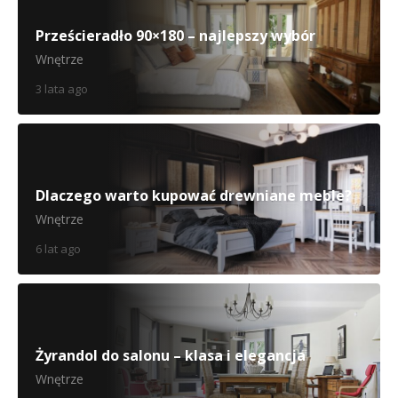
Prześcieradło 90×180 – najlepszy wybór
Wnętrze
3 lata ago
Dlaczego warto kupować drewniane meble?
Wnętrze
6 lat ago
Żyrandol do salonu – klasa i elegancja
Wnętrze