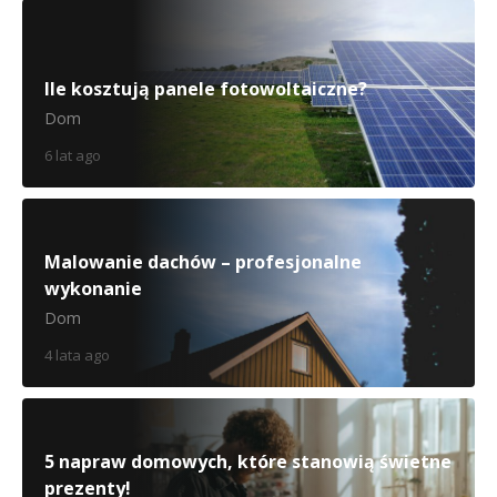
Ile kosztują panele fotowoltaiczne?
Dom
6 lat ago
Malowanie dachów – profesjonalne
wykonanie
Dom
4 lata ago
5 napraw domowych, które stanowią świetne
prezenty!