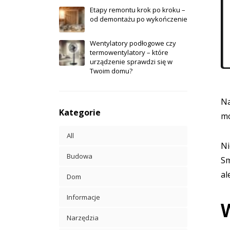
Etapy remontu krok po kroku –
od demontażu po wykończenie
Wentylatory podłogowe czy
termowentylatory – które
urządzenie sprawdzi się w
Twoim domu?
Na
Kategorie
mo
All
Ni
Budowa
Sm
al
Dom
Informacje
W
Narzędzia