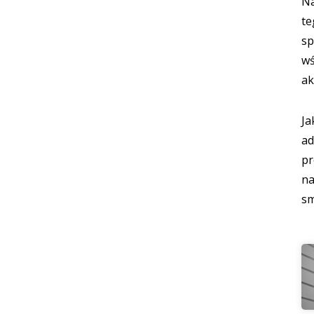
Na
te
sp
wś
ak
Ja
a
pr
na
sm