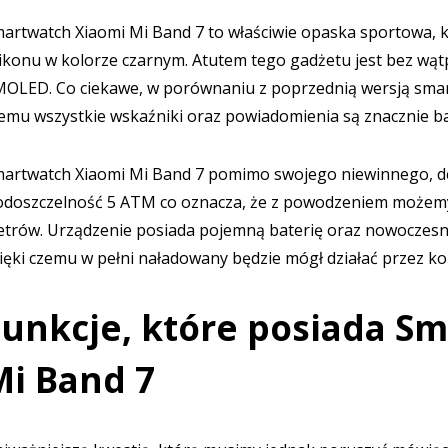
artwatch Xiaomi Mi Band 7 to właściwie opaska sportowa, k
likonu w kolorze czarnym. Atutem tego gadżetu jest bez wątp
OLED. Co ciekawe, w porównaniu z poprzednią wersją smart
emu wszystkie wskaźniki oraz powiadomienia są znacznie ba
artwatch Xiaomi Mi Band 7 pomimo swojego niewinnego, d
doszczelność 5 ATM co oznacza, że z powodzeniem możemy 
trów. Urządzenie posiada pojemną baterię oraz nowoczesne 
ięki czemu w pełni naładowany będzie mógł działać przez kol
Funkcje, które posiada S
Mi Band 7