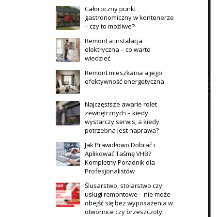
Całoroczny punkt
gastronomiczny w kontenerze
– czy to możliwe?
Remont a instalacja
elektryczna – co warto
wiedzieć
Remont mieszkania a jego
efektywność energetyczna
Najczęstsze awarie rolet
zewnętrznych – kiedy
wystarczy serwis, a kiedy
potrzebna jest naprawa?
Jak Prawidłowo Dobrać i
Aplikować Taśmę VHB?
Kompletny Poradnik dla
Profesjonalistów
Ślusarstwo, stolarstwo czy
usługi remontowe – nie może
obejść się bez wyposażenia w
otwornice czy brzeszczoty.