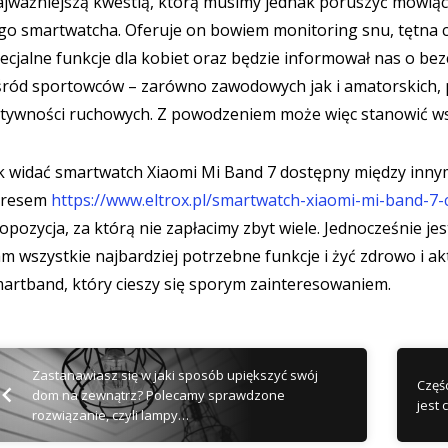
jważniejszą kwestią, którą musimy jednak poruszyć mówiąc 
go smartwatcha. Oferuje on bowiem monitoring snu, tętna c
ecjalne funkcje dla kobiet oraz będzie informował nas o be
ród sportowców – zarówno zawodowych jak i amatorskich,
tywności ruchowych. Z powodzeniem może więc stanowić ws
k widać smartwatch Xiaomi Mi Band 7 dostępny między inny
dresem
https://www.eltrox.pl/smartwatch-xiaomi-mi-band-7-
opozycja, za którą nie zapłacimy zbyt wiele. Jednocześnie jes
m wszystkie najbardziej potrzebne funkcje i żyć zdrowo i akty
artband, który cieszy się sporym zainteresowaniem.
Zastanawiasz się w jaki sposób upiększyć swój
Częśc
dom na zewnątrz? Polecamy sprawdzone
jest 
rozwiązanie, czyli lampy…