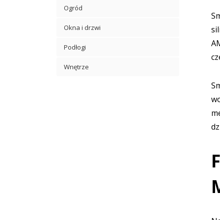
Ogród
Sm
Okna i drzwi
si
AM
Podłogi
cz
Wnętrze
Sm
wo
me
dz