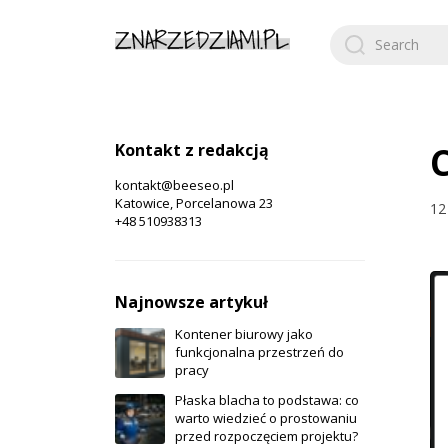
Search
for:
Kontakt z redakcją
kontakt@beeseo.pl
Katowice, Porcelanowa 23
12
+48 510938313
Najnowsze artykuł
Kontener biurowy jako
funkcjonalna przestrzeń do
pracy
Płaska blacha to podstawa: co
warto wiedzieć o prostowaniu
przed rozpoczęciem projektu?