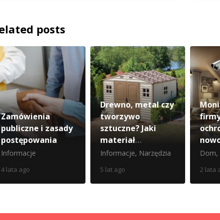
elated posts
Drewno, metal czy
Moni
Zamówienia
tworzywo
firm
publiczne i zasady
sztuczne? Jaki
ochr
postępowania
materiał
nowo
sprawdza się
kam
Informacje
Informacje
,
Narzędzia
Dom
,
najlepiej w
4 lata ago
5 lat ago
2 lata 
przypadku
domków
narzędziowych?