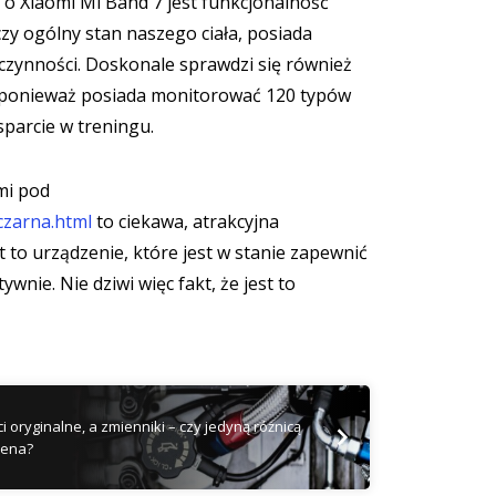
o Xiaomi Mi Band 7 jest funkcjonalność
zy ogólny stan naszego ciała, posiada
zczynności. Doskonale sprawdzi się również
 ponieważ posiada monitorować 120 typów
parcie w treningu.
mi pod
czarna.html
to ciekawa, atrakcyjna
t to urządzenie, które jest w stanie zapewnić
wnie. Nie dziwi więc fakt, że jest to
i oryginalne, a zmienniki – czy jedyną różnicą
cena?