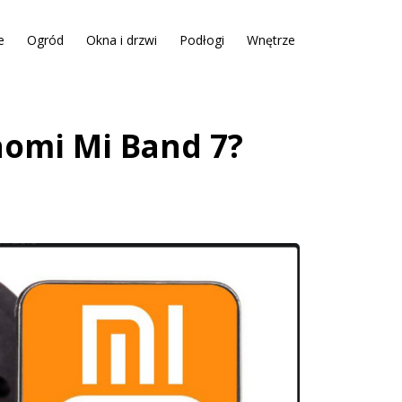
e
Ogród
Okna i drzwi
Podłogi
Wnętrze
aomi Mi Band 7?