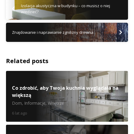
Izolacja akustyczna w budynku – co musisz o niej
wiedzieć?
Znajdowanie i naprawianie zgnilizny drewna
Related posts
Co zdrobić, aby Twoja kuchnia wyglądała na
większą
Dom
,
Informacje
,
Wnętrze
6 lat ago