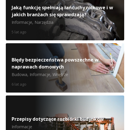
Jaką funkcję spełniają łańcuchy rolkowe i w
jakich branżach się sprawdzają?
Informacje
,
Narzędzia
5 lat ago
Błędy bezpieczeństwa powszechne w
naprawach domowych
Budowa
,
Informacje
,
Wnętrze
6 lat ago
Przepisy dotyczące rozbiórki budynków
Informacje